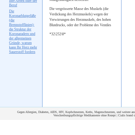
Ihre Arbeit oder der
Beruf
Die vergrösserte Masse des Muskels (die
Die
Verdickung des Herzmuskels) wegen der
Koronarblutgefäße
Verwirrungen des Herzmuskels, des hohen
(die
Brennstofflinien):
Blutdrucks, oder der Probleme des Ventiles
die Struktur der
Koronaradern und
*32\252\8*
der allgemeinen
Gründe, warum
kann Ihr Herz mehr
Sauerstoff fordern
Gegen Allergien, Diabetes, AIDS, HIV, Kopfschmerzen, Krebs, Magenschmerzen, und weitere ander
Verschreibungspflichtige Medikamente ohne Rezept | Cialis brand 