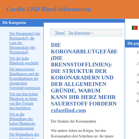
Cardio UND Blood Information
Die Kategorien
"Home"
Die Kategorien
»
Der Herzmuskel (der
Herzmuskel): die
Lage des
Die pop
DIE
Herzmuskels (der
KORONARBLUTGEFÄßE
Herzmuskel)
(DIE
Wie der hohe
Blutdruck geschieht
BRENNSTOFFLINIEN):
Die langwierigen
DIE STRUKTUR DER
Handlungen und die
KORONARADERN UND
Komplikationen der
chronischen
DER ALLGEMEINEN
Arterienhypertension
GRÜNDE, WARUM
Wie mit dem hohen
KANN IHR HERZ MEHR
Blutdruck zu leben:
SAUERSTOFF FORDERN
wie Ihre Freizeit
durchzuführen
rxfastfind.com
Wie in der
Behandlung des
Die Struktur der Koronaradern
hohen Blutdrucks
voranzukommen
Wie andere Adern im Körper, bei den
Die Behandlung des
Koronaradern drei Schichten ist: die innere