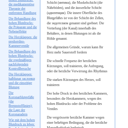
hohen Blutdrucks:
Schicht (
интима
), die Muskelschicht (die
die medikamentöse
Nährböden), und die äusserliche Schicht
Therapie der
entfernten Handlung
(
адвентиция
). Die innere Oberfläche des
Blutgefäßes ist von der Schicht der Zellen,
Die Behandlung des
hohen Blutdrucks:
die эндотелием
genannt sind geebnet. Die
die Präparate und die
Vertiefung (der Kanal) innerhalb des
Nebeneffekte
Behälters, in denen Blutungen ist als die
Die Herzklappen: die
Höhle genannt.
predserdno-
Kammerventile
Die allgemeinen Gründe, warum kann Ihr
Die Behandlung des
Herz mehr Sauerstoff fordern
hohen Blutdrucks:
die regelmäßigen
Die schnelle Frequenz der herzlichen
nachfolgenden
Kürzungen, soll trainieren, die Aufregung,
Kontrollbesuche
oder die herzliche Verwirrung des Rhythmus
Die Herzklappen:
halblunar
заслонки
Die starken Kürzungen des Herzes, soll
und die einseitige
trainieren
Blutung
Die
Der hohe Druck in den herzlichen Kammern,
Koronarblutgefäße
besonders die Herzkammern, wegen des
(die
hohen Blutdrucks oder der Probleme des
Brennstofflinien):
Ventiles
die Lage der
Koronaradern
Die vergrösserte herzliche Kammer wegen
Wie mit dem hohen
einer beliebigen Bedingung, die die herzliche
Blutdruck zu leben:
Mangelhaftigkeit herbeiruft