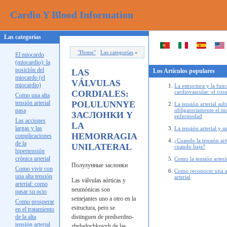
Cardio Y Blood Information
Las categorías
"Home"
Las categorías
»
El miocardo
(miocardio): la
posición del
LAS
Los Artículos populares
miocardo (el
VÁLVULAS
miocardio)
La estructura y la fun
CORDIALES:
cardiovascular: el cor
Como una alta
tensión arterial
POLULUNNYE
La tensión arterial sub
pasa
obligatoriamente el ind
ЗАСЛОНКИ
Y
enfermedad
Las acciones
LA
largas y las
La tensión arterial y s
HEMORRAGIA
complicaciones
¿Cuando la tensión art
de la
UNILATERAL
cuando baja?
hipertensión
crónica arterial
Como la tensión arteri
Полулунные
заслонки
Como vivir con
Como reconocer una al
una alta tensión
arterial
Las válvulas aórticas y
arterial: como
neumónicas son
pasar su ocio
semejantes uno a otro en la
Como prosperar
estructura, pero se
en el tratamiento
de la alta
distinguen de
predserdno-
tensión arterial
zheludochkovyh de las