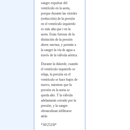
sangre expulsar del
ventrículo en la aorta,
porque durante las sístoles
(reducción) de la presión
en el ventrículo izquierdo
es más alta que t en la
aorta. Estas fuerzas de la
distinción de la presión
abren
листки
, y permite a
la sangre la vía de agua a
través de la válvula aórtica.
Durante la diástole, cuando
el ventrículo izquierdo se
relaja, la presión en el
ventrículo se hace bajos de
nuevo, mientras que la
presión en la aorta se
queda alto. T la válvula
adelantarán cerrado por la
presión, y la sangre
obstaculizan infiltrarse
atrás.
*30\252\8*