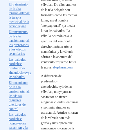
El tratamiento
válvulas. De ellos
листки
de la alta
de la
tela delgada son
tensión arterial:
formadas como las medias
la terapia
lunas, así el nombre
medicinal de la
"полулунный" (la
media
acción lejana
luna) las válvulas. La
El tratamiento
válvula neumónica a la
de la alta
tensión arterial:
apertura del ventrículo
los preparados
derecho hasta la arteria
y los efectos
neumónica, y la válvula
secundarios
aórtica a la apertura del
Las válvulas
ventrículo izquierdo hasta
cordiales:
la aorta.
abspharm.com
predserdno-
zheludochkovye
A diferencia de
las
válvulas
predserdno-
El tratamiento
zheludochkovyh de las
de la alta
tensión arterial:
válvulas,
полулунные
las visitas
заслонки
no tienen
regulares
ningunas cuerdas
tendineae
ulteriores de
y son más simples es
control
estructural. Aórtico
листки
Las válvulas
de la
válvula son más
cordiales:
gorda y más opaco que
полулунные
заслонки
y la
neumónico
листки de la