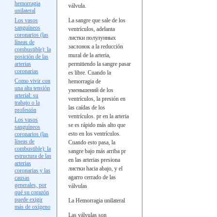
hemorragia
válvula.
unilateral
Los vasos
La sangre que sale de los
sanguíneos
ventrículos, adelanta
coronarios (las
листки
полулунных
líneas de
заслонок a la
reducción
combustible): la
mural de la arteria,
posición de las
arterias
permitiendo la sangre pasar
coronarias
es libre. Cuando la
Como vivir con
hemorragia de
una alta tensión
уменьшений de los
arterial: su
ventrículos, la presión en
trabajo o la
las caídas de los
profesión
ventrículos.
pr
en la arteria
Los vasos
se es rápido más alto que
sanguíneos
esto en los ventrículos.
coronarios (las
líneas de
Cuando esto pasa, la
combustible): la
sangre bajo más arriba
pr
estructura de las
en las arterias presiona
arterias
листки
hacia abajo, y el
coronarias y las
agarro cerrado de las
causas
generales, por
válvulas
qué su corazón
puede exigir
La Hemorragia unilateral
más de oxígeno
Las válvulas son