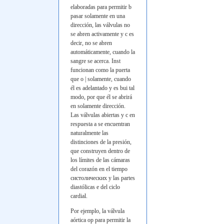
elaboradas para permitir b
pasar solamente en una
dirección, las válvulas no
se abren activamente y c es
decir, no se abren
automáticamente, cuando la
sangre se acerca.
Inst
funcionan como la puerta
que o | solamente, cuando
él es adelantado y es
bui
tal
modo, por que él se abrirá
en solamente dirección.
Las válvulas abiertas y c en
respuesta a se encuentran
naturalmente las
distinciones de la presión,
que construyen dentro de
los límites de las cámaras
del corazón en el tiempo
систолических
y las partes
diastólicas e del ciclo
cardial.
Por ejemplo, la válvula
aórtica
op
para permitir la