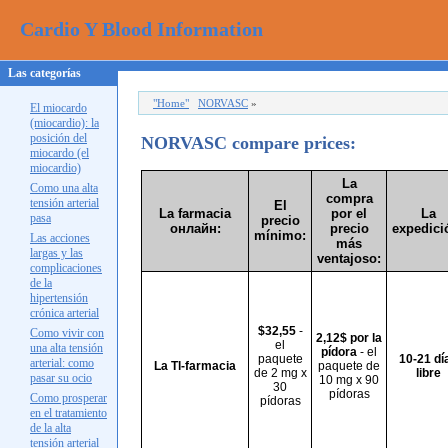
Cardio Y Blood Information
Las categorías
"Home"
NORVASC
»
El miocardo
(miocardio): la
posición del
NORVASC
compare prices:
miocardo (el
miocardio)
La
Como una alta
compra
tensión arterial
El
La farmacia
por el
La
pasa
precio
онлайн
:
precio
expedici
mínimo:
Las acciones
más
largas y las
ventajoso:
complicaciones
de la
hipertensión
crónica arterial
$32,55
-
Como vivir con
2,12$ por la
el
una alta tensión
pídora
- el
paquete
10-21 día
arterial: como
La Tl-farmacia
paquete de
de 2 mg x
libre
pasar su ocio
10 mg x 90
30
pídoras
Como prosperar
pídoras
en el tratamiento
de la alta
tensión arterial