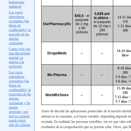
hemorragia
unilateral
Los vasos
0,68$ por
$40,5
- el
sanguíneos
14-21 día
la pídora
-
paquete
coronarios (las
15$
el paquete
OurPharmacyRx
de 2 mg
líneas de
de 10 mg x
5-12 días
x 90
combustible): la
180
30$
pídoras
posición de las
pídoras
arterias
coronarias
Como vivir con
14-24 días
una alta tensión
DrugsMeds
-
-
-
-
libre
arterial: su
trabajo o la
profesión
8-16 días
Los vasos
20$
Mx-Pharma
-
-
-
-
sanguíneos
5-9 días / 
coronarios (las
3-6 días / 
líneas de
15-30 días
combustible): la
10$
estructura de las
WorldRxStore
-
-
-
-
7-15 días /
arterias
3-7 días / 
coronarias y las
causas
Antes de discutir las aplicaciones potenciales de la tensión arter
generales, por
qué su corazón
arterial no la constante,
а el
factor variable, depending depende d
puede exigir
excitada. En realidad, las personas sensibles, sin ser que sabe so
más de oxígeno
resultados de la comprobación que su presión sube. Otros, que ll