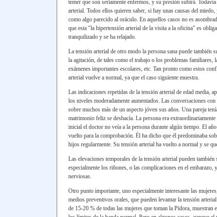
temer que son seriamente enfermos, y su presión subirá. Todavía ot
arterial. Todos ellos quieren saber, si hay unas causas del miedo
como algo parecido al oráculo. En aquellos casos no es asombrado 
que esta "la hipertensión arterial de la visita a la oficina" es obli
tranquilizado y se ha relajado.
La tensión arterial de otro modo la persona sana puede también su
la agitación, de tales como el trabajo o los problemas familiares, 
exámenes importantes escolares, etc. Tan pronto como estos confl
arterial vuelve a normal, ya que el caso siguiente muestra.
Las indicaciones repetidas de la tensión arterial de edad media, 
los niveles moderadamente aumentados. Las conversaciones con é
sobre muchos más de un aspecto jóven sus años. Una pareja tenía
matrimonio feliz se deshacía. La persona era extraordinariamente 
inicial el doctor no veía a la persona durante algún tiempo. El añ
vuelto para la comprobación. Él ha dicho que él predominaba sobre
hijos regularmente. Su tensión arterial ha vuelto a normal y se 
Las elevaciones temporales de la tensión arterial pueden también
especialmente los riñones, o las complicaciones en el embarazo, 
nerviosas.
Otro punto importante, uno especialmente interesante las mujeres,
medios preventivos orales, que pueden levantar la tensión arteria
de 15-20 % de todas las mujeres que toman la Pídora, muestran e