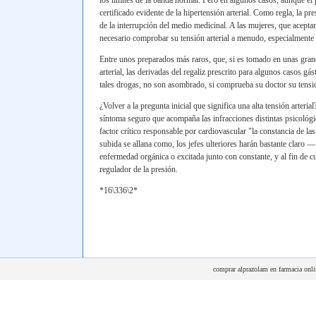
los límites de la banda normal. Pero en algunos casos, aunque el
certificado evidente de la hipertensión arterial. Como regla, la 
de la interrupción del medio medicinal. A las mujeres, que acepta
necesario comprobar su tensión arterial a menudo, especialmente
Entre unos preparados más raros, que, si es tomado en unas grand
arterial, las derivadas del regaliz prescrito para algunos casos gás
tales drogas, no son asombrado, si comprueba su doctor su tensi
¿Volver a la pregunta inicial que significa una alta tensión arteria
síntoma seguro que acompaña las infracciones distintas psicológi
factor crítico responsable por cardiovascular "la constancia de las 
subida se allana como, los jefes ulteriores harán bastante claro —
enfermedad orgánica o excitada junto con constante, y al fin de c
regulador de la presión.
*16\336\2*
comprar alprazolam en farmacia onli