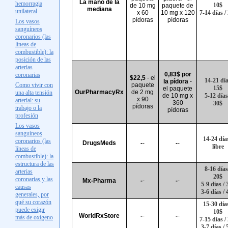
La mano de la
hemorragia
10$
de 10 mg
paquete de
mediana
unilateral
x 60
10 mg x 120
7-14 días /
pídoras
pídoras
Los vasos
sanguíneos
coronarios (las
líneas de
combustible): la
posición de las
arterias
0,83$ por
coronarias
$22,5
- el
14-21 día
la pídora
-
Como vivir con
paquete
15$
el paquete
OurPharmacyRx
de 2 mg
una alta tensión
de 10 mg x
5-12 días
x 90
arterial: su
360
30$
pídoras
trabajo o la
pídoras
profesión
Los vasos
sanguíneos
14-24 días
coronarios (las
DrugsMeds
-
-
-
-
libre
líneas de
combustible): la
estructura de las
8-16 días
arterias
20$
coronarias y las
Mx-Pharma
-
-
-
-
5-9 días / 
causas
3-6 días / 
generales, por
qué su corazón
15-30 días
puede exigir
10$
WorldRxStore
-
-
-
-
más de oxígeno
7-15 días /
3-7 días / 