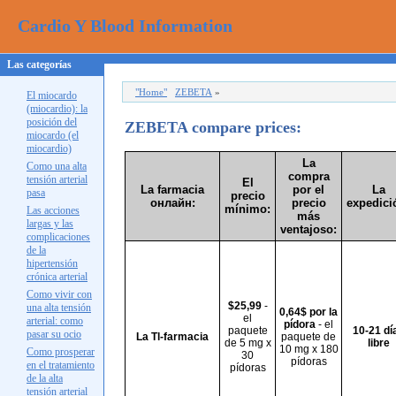
Cardio Y Blood Information
Las categorías
"Home"
ZEBETA
»
El miocardo
(miocardio): la
posición del
ZEBETA
compare prices:
miocardo (el
miocardio)
La
Como una alta
compra
tensión arterial
El
La farmacia
por el
La
pasa
precio
онлайн
:
precio
expedici
mínimo:
Las acciones
más
largas y las
ventajoso:
complicaciones
de la
hipertensión
crónica arterial
Como vivir con
$25,99
-
una alta tensión
0,64$ por la
el
arterial: como
pídora
- el
paquete
10-21 día
pasar su ocio
La Tl-farmacia
paquete de
de 5 mg x
libre
10 mg x 180
Como prosperar
30
pídoras
en el tratamiento
pídoras
de la alta
tensión arterial