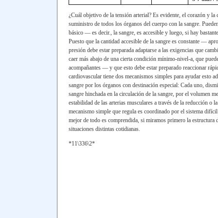
¿Cuál objetivo de la tensión arterial? Es evidente, el corazón y la c
suministro de todos los órganos del cuerpo con la sangre. Pueden 
básico — es decir., la sangre, es accesible y luego, si hay basta
Puesto que la cantidad accesible de la sangre es constante — ap
presión debe estar preparada adaptarse a las exigencias que cambi
caer más abajo de una cierta condición mínimo-nivel-a, que puede
acompañantes — y que esto debe estar preparado reaccionar rápid
cardiovascular tiene dos mecanismos simples para ayudar esto ad
sangre por los órganos con destinación especial: Cada uno, dism
sangre hinchada en la circulación de la sangre, por el volumen 
estabilidad de las arterias musculares a través de la reducción o l
mecanismo simple que regula es coordinado por el sistema difícil 
mejor de todo es comprendida, si miramos primero la estructura de 
situaciones distintas cotidianas.
*11\336\2*